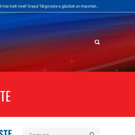
17 zile de performanță la cel mai înalt nivel! Orașul Târgoviște a găzduit un important stagiu internațional la lupte libere
TE
STE