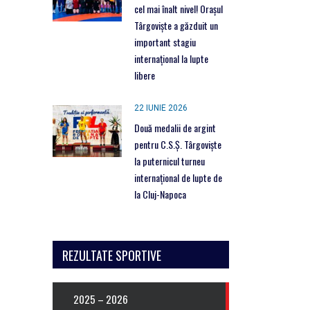
cel mai înalt nivel! Orașul
Târgoviște a găzduit un
important stagiu
internațional la lupte
libere
22 IUNIE 2026
Două medalii de argint
pentru C.S.Ș. Târgoviște
la puternicul turneu
internațional de lupte de
la Cluj-Napoca
REZULTATE SPORTIVE
2025 – 2026