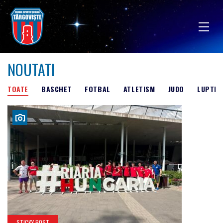
NOUTATI
TOATE
BASCHET
FOTBAL
ATLETISM
JUDO
LUPTE 
STICKY POST