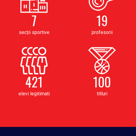
7
19
secții sportive
profesorii
421
100
elevi legitimati
titluri