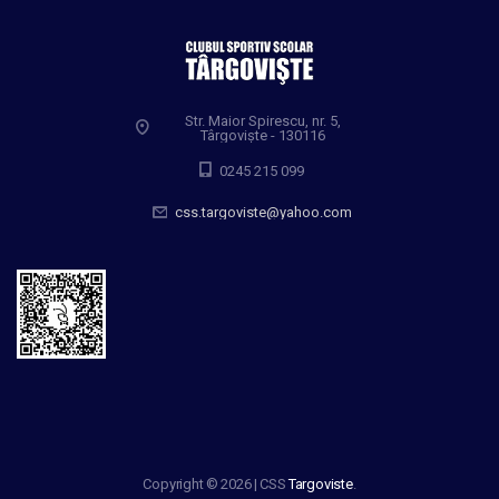
Str. Maior Spirescu, nr. 5,
Târgoviște - 130116
0245 215 099
css.targoviste@yahoo.com
Copyright © 2026 | CSS
Targoviste
.