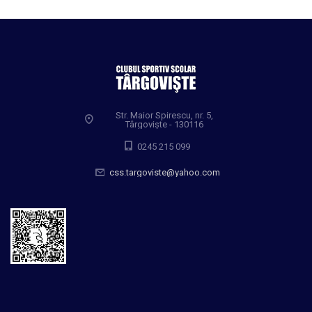
Str. Maior Spirescu, nr. 5,
Târgoviște - 130116
0245 215 099
css.targoviste@yahoo.com