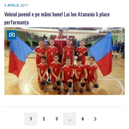
5 APRILIE 2017
Voleiul juvenil e pe mâini bune! Lui Ion Atanasiu îi place
performanța
1
2
3
…
6