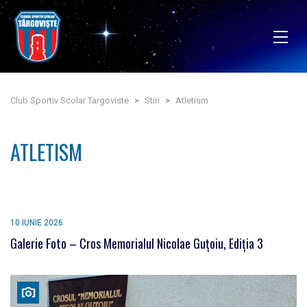
Club Sportiv Scolar Targoviste
>
Stiri
>
Atletism
ATLETISM
10 IUNIE 2026
Galerie Foto – Cros Memorialul Nicolae Guțoiu, Ediția 3