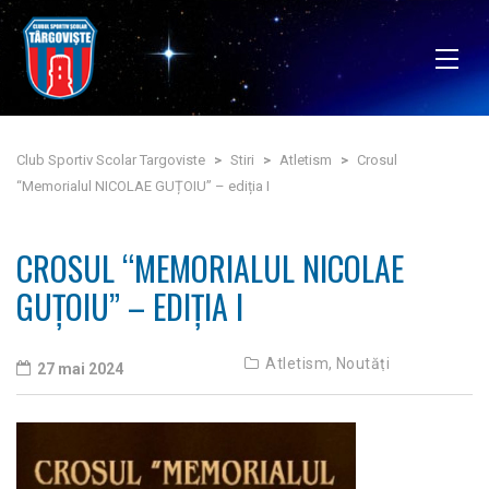
Club Sportiv Scolar Targoviste
>
Stiri
>
Atletism
>
Crosul
“Memorialul NICOLAE GUȚOIU” – ediția I
CROSUL “MEMORIALUL NICOLAE
GUȚOIU” – EDIȚIA I
Atletism,
Noutăți
27 mai 2024