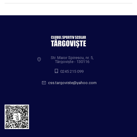
Str. Maior Spirescu, nr. 5,
Târgoviște - 130116
0245 215 099
css.targoviste@yahoo.com